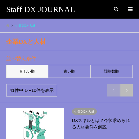
Staff DX JOURNAL
検索
企業DXと人材
企業DXと人材
並べ替え条件
新しい順
古い順
閲覧数順
41件中 1〜10件を表示


企業DXと人材
DXスキルとは？今後求められ
る人材要件を解説