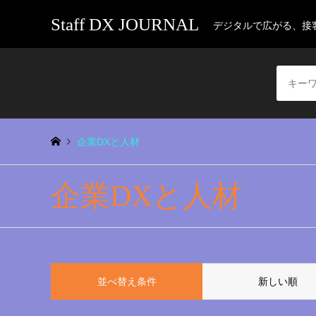
Staff DX JOURNAL
デジタルで広がる、接
企業DXと人材
企業DXと人材
並べ替え条件
新しい順