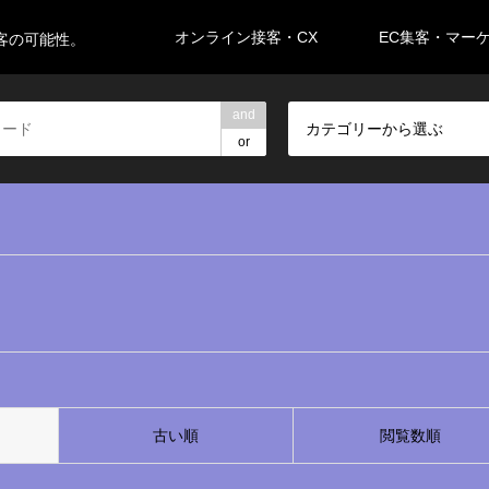
オンライン接客・CX
EC集客・マー
客の可能性。
and
カテゴリーから選ぶ
or
古い順
閲覧数順