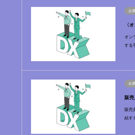
企
〈オ
オン
する
企
販売
販売
結す