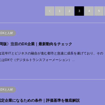
1
2
3
4
5

業DXと人材
岡版〉注目のDX企業｜最新動向をチェック
は近年ITとビジネスの融合が進む都市と急速に成長を遂げており、その
にはDXで（デジタルトランスフォーメーション）…
業DXと人材
認定企業になるための条件｜評価基準を徹底解説