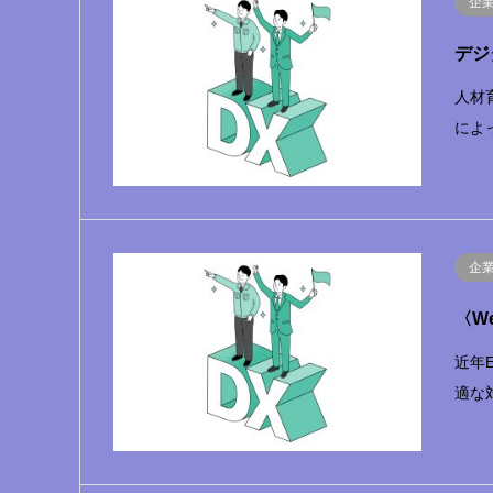
企
デジ
人材
によ
企
〈W
近年
適な