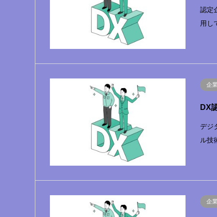
認定
用し
企
DX
デジ
ル技
企