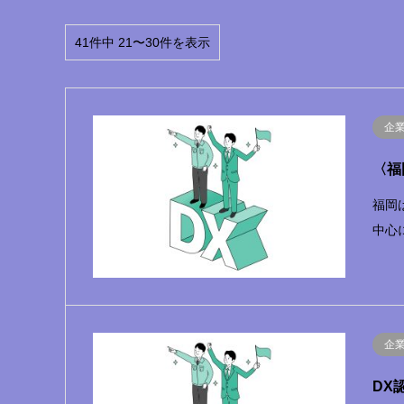
41件中 21〜30件を表示
企
〈福
福岡
中心
企
DX