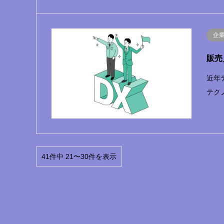
企
販売
近年
テク
41件中 21〜30件を表示