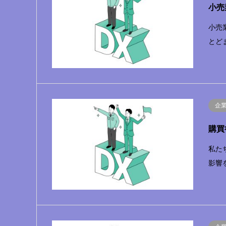
小売
小売
とど
企
購買
私た
影響